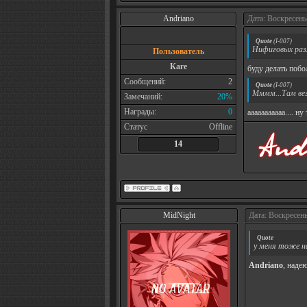
Andriano
Дата: Воскресень
Quote
(
I-007
)
Нифиговых разм
Пользователь
Каге
буду делать поб
Сообщений:
2
Quote
(
I-007
)
Мммм...Там вез
Замечаний:
20%
Награды:
0
ааааааааааа.... ну
Статус
Offline
14
MidNight
Дата: Воскресень
Quote
у меня тоже н
Andriano
, наде