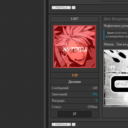
I-007
Дата: Воскресень
Нифиговых разм
Quote
(
Andriano
)
а канкретно и
Мммм...Там вез
VIP
Джонин
Сообщений:
149
Замечаний:
0%
Награды:
0
Статус
Offline
37