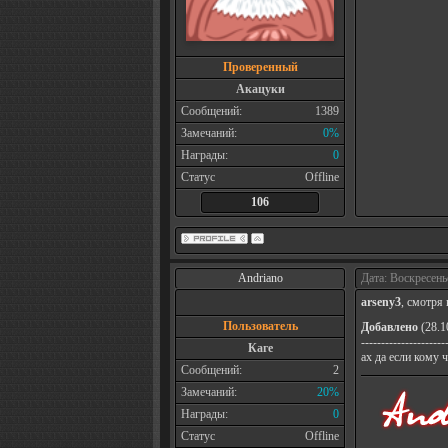
Проверенный
Акацуки
Сообщений:
1389
Замечаний:
0%
Награды:
0
Статус
Offline
106
Andriano
Дата: Воскресень
arseny3
, смотря 
Пользователь
Добавлено
(28.1
---------------------
Каге
ах да если кому 
Сообщений:
2
Замечаний:
20%
Награды:
0
Статус
Offline