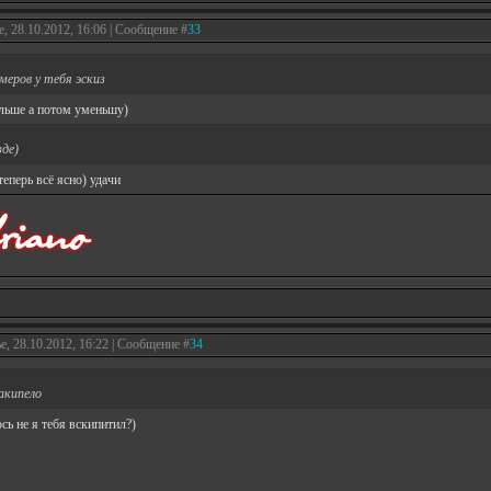
е, 28.10.2012, 16:06 | Сообщение #
33
еров у тебя эскиз
ольше а потом уменьшу)
де)
 теперь всё ясно) удачи
е, 28.10.2012, 16:22 | Сообщение #
34
акипело
юсь не я тебя вскипитил?)