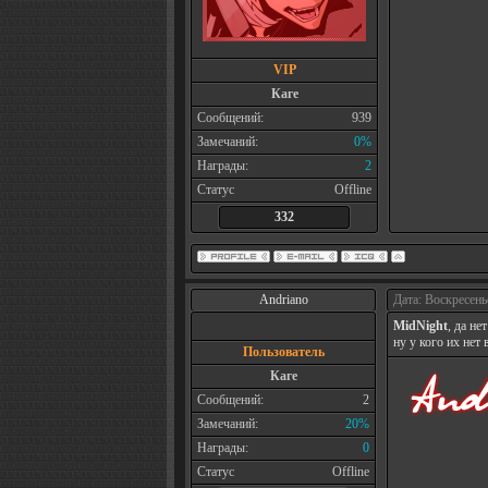
VIP
Каге
Сообщений:
939
Замечаний:
0%
Награды:
2
Статус
Offline
332
Andriano
Дата: Воскресень
MidNight
, да не
ну у кого их нет
Пользователь
Каге
Сообщений:
2
Замечаний:
20%
Награды:
0
Статус
Offline