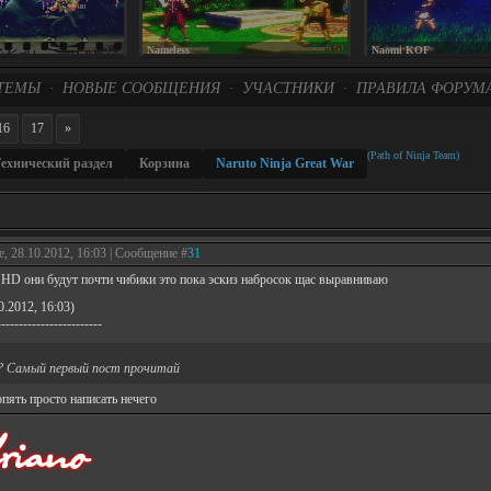
Nameless
Naomi KOF
ТЕМЫ
НОВЫЕ СООБЩЕНИЯ
УЧАСТНИКИ
ПРАВИЛА ФОРУМ
·
·
·
16
17
»
(Path of Ninja Team)
ехнический раздел
Корзина
Naruto Ninja Great War
е, 28.10.2012, 16:03 | Сообщение #
31
е HD они будут почти чибики это пока эскиз набросок щас выравниваю
0.2012, 16:03)
------------------------
? Самый первый пост прочитай
опять просто написать нечего