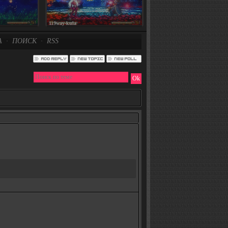
119way-kula
А
ПОИСК
RSS
·
·