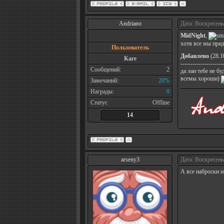
Andriano
Дата: Воскресень
MidNight
,
хотя все мы прид
Пользователь
Добавлено
(28.1
Каге
---------------------
Сообщений:
2
да лан тебе не бу
всемы хороши)
Замечаний:
20%
Награды:
0
Статус
Offline
14
arseny3
Дата: Воскресень
А все наброски 