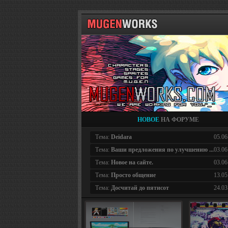
НОВОЕ
НА ФОРУМЕ
Тема:
Deidara
05.06
Тема:
Ваши предложения по улучшению ...
03.06
Тема:
Новое на сайте.
03.06
Тема:
Просто общение
13.05
Тема:
Досчитай до пятисот
24.03