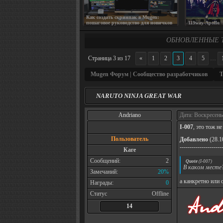
Как создать скринпак в Mugen:
пошаговое руководство для новичков
119way-Apollo
ОБНОВЛЕННЫЕ 
Страница
3
из
17
«
1
2
3
4
5
…
Mugen Форум | Сообщество разработчиков
Т
NARUTO NINJA GREAT WAR
Andriano
Дата: Воскресень
I-007
, это тож н
Пользователь
Добавлено
(28.1
---------------------
Каге
Сообщений:
2
Quote
(
I-007
)
В каком месте
Замечаний:
20%
а канкретно или 
Награды:
0
Статус
Offline
14