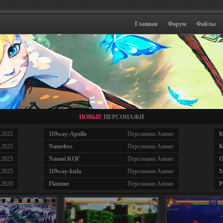
Главная
Форум
Файлы
НОВЫЕ
ПЕРСОНАЖИ
.2025
119way-Apollo
Персонажи Аниме
К
.2025
Nameless
Персонажи Аниме
K
.2025
Naomi KOF
Персонажи Аниме
O
.2025
119way-kula
Персонажи Аниме
M
.2020
Flamme
Персонажи Аниме
P