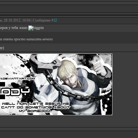
е, 28.10.2012, 16:04 | Сообщение #
32
еров у тебя эскиз
ли опять просто написать нечего
де)