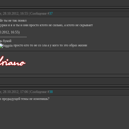
е, 28.10.2012, 16:55 | Сообщение #
37
ты не так понял
урки и я и ты и они просто ктото не сильно, а ктото не скрывает
0.2012, 16:55)
------------------------
дь букой
просто кто то не со зла а у кого то это образ жизни
е, 28.10.2012, 17:06 | Сообщение #
38
из предыдущей темы не изменишь?