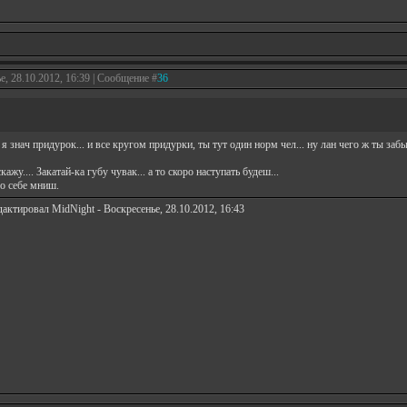
е, 28.10.2012, 16:39 | Сообщение #
36
.. я знач придурок... и все кругом придурки, ты тут один норм чел... ну лан чего ж ты за
кажу.... Закатай-ка губу чувак... а то скоро наступать будеш...
о себе мниш.
дактировал
MidNight
-
Воскресенье, 28.10.2012, 16:43