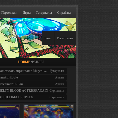
Персонажи
Игры
Туториалы
Спрайты
Вход
Регистрация
НОВЫЕ
ФАЙЛЫ
ак создать скринпак в Mugen: ...
Туториалы
arakuri Dojo
Арены
rochimaru's Lair
Арены
ELTY BLOOD ACTRESS AGAIN
Скринпаки
4U ULTIMAX SUPLEX
Скринпаки