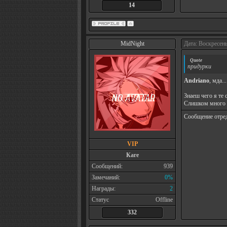
14
MidNight
Дата: Воскресень
Quote
придурки
Andriano
, мда.
Знаеш чего я те с
Слишком много 
Сообщение отре
VIP
Каге
Сообщений:
939
Замечаний:
0%
Награды:
2
Статус
Offline
332