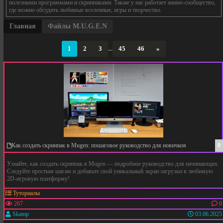
полезными программами и скринпаками. Также у нас работает аниме-сообщество,
где можно обсудить любимые вселенные, игры и творчество.
Главная
Файлы M.U.G.E.N
1
2
3
...
45
46
»
Как создать скринпак в Mugen: пошаговое руководство для новичков
0
Узнайте, как создать скринпак в Mugen — подробное руководство для начинающих.
Следуйте простым шагам и добавьте свой уникальный экран загрузки в любимую
2D-игровую платформу!
Туториалы
267
0
Skamp
03.06.2025