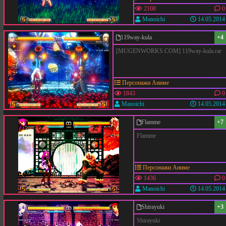
2108
0
Manoichi
14.05.2014
119way-kula
+4
[MUGENWORKS.COM] 119way-kula.rar
Персонажи Аниме
1843
0
Manoichi
14.05.2014
Flamme
+7
Flamme
Персонажи Аниме
1436
0
Manoichi
14.05.2014
Shirayuki
+3
Shirayuki