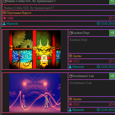
Madara Uchiha NZC By SpartanJuan117
+7
Madara Uchiha NZC By SpartanJuan117
Персонажи Наруто
1966
2
Manoichi
13.05.2014
Karakuri Dojo
+3
Karakuri Dojo
Арены
1515
1
Manoichi
13.05.2014
Orochimaru's Lair
+5
Orochimaru's Lair
Арены
1513
0
Manoichi
13.05.2014