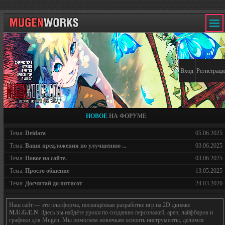
Вход
Регистраци
НОВОЕ
НА ФОРУМЕ
Тема:
Deidara
05.06.2025
Тема:
Ваши предложения по улучшению ...
03.06.2025
Тема:
Новое на сайте.
03.06.2025
Тема:
Просто общение
13.05.2025
Тема:
Досчитай до пятисот
24.03.2020
Наш сайт — это платформа, посвящённая разработке игр на 2D движке
M.U.G.E.N
. Здесь вы найдёте уроки по созданию персонажей, арен, лайфбаров и
графики для Mugen. Мы помогаем новичкам освоить инструменты, делимся