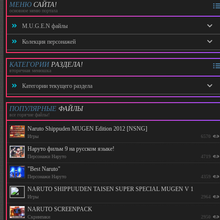
МЕНЮ
САЙТА!
основное меню портала
M.U.G.E.N файлы
Колекция персонажей
Персонажи
Наруто
Скринпаки
КАТЕГОРИИ
РАЗДЕЛА!
вторичная менюшка
Персонажи аниме
Лайфбары
Категории текущего раздела
Персонажи +18
Арены
Эксклюзив
Игры
ПОПУЛЯРНЫЕ
ФАЙЛЫ
все горячие файлы!
Скринпаки
Программы
Naruto Shippuden MUGEN Edition 2012 [NSNG]
Лайфбары
Игры
6570
ЭКСКЛЮЗИВНЫЙ РАЗДЕЛ
Наруто фильм 9 на русском языке!
Арены
Персонажи Наруто
4719
"Best Naruto"
Программы
Персонажи Наруто
4359
Игры
NARUTO SHIPPUUDEN TAISEN SUPER SPECIAL MUGEN V 1
Игры
2964
Туториалы
NARUTO SCREENPACK
Скринпаки
2950
Персонажи