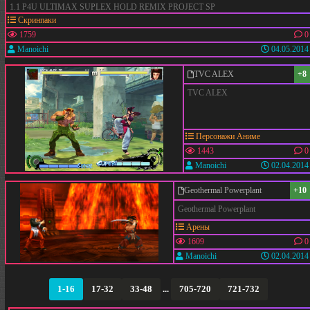
1.1 P4U ULTIMAX SUPLEX HOLD REMIX PROJECT SP
Скринпаки
1759
0
Manoichi
04.05.2014
TVC ALEX
+8
TVC ALEX
Персонажи Аниме
1443
0
Manoichi
02.04.2014
Geothermal Powerplant
+10
Geothermal Powerplant
Арены
1609
0
Manoichi
02.04.2014
1-16
17-32
33-48
...
705-720
721-732