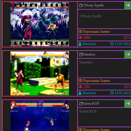
119way-Apollo
+6
119way-Apollo
Персонажи Аниме
2869
0
Manoichi
15.05.2014
Nameless
+4
Nameless
Персонажи Аниме
2391
0
Manoichi
14.05.2014
Naomi KOF
+6
Naomi KOF
Персонажи Аниме