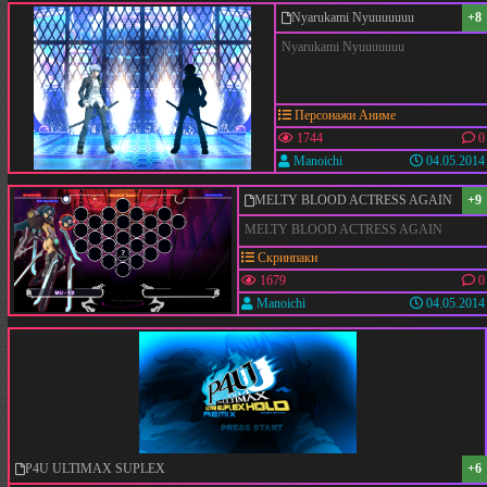
Nyarukami Nyuuuuuuu
+8
Nyarukami Nyuuuuuuu
Персонажи Аниме
1744
0
Manoichi
04.05.2014
MELTY BLOOD ACTRESS AGAIN
+9
MELTY BLOOD ACTRESS AGAIN
Скринпаки
1679
0
Manoichi
04.05.2014
P4U ULTIMAX SUPLEX
+6