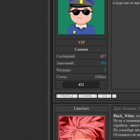
и куда она за экр
VIP
Саннин
Сообщений:
417
Замечаний:
0%
Награды:
1
Статус
Offline
451
LimeJuice
Дата: Пятница, 3
Black_White
, ч
Не ну я понима
спрайтов...ничег
Ну а вообще лис
Остального не в