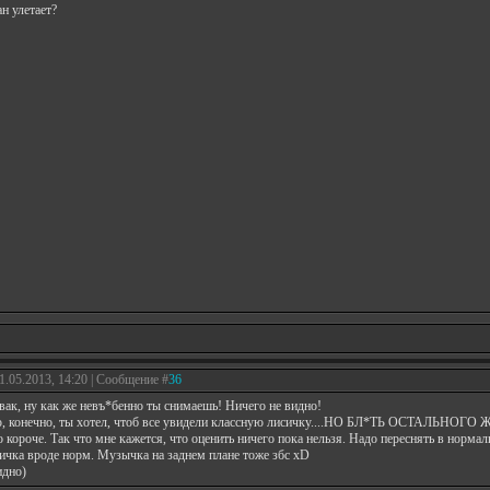
ан улетает?
1.05.2013, 14:20 | Сообщение #
36
увак, ну как же невъ*бенно ты снимаешь! Ничего не видно!
ю, конечно, ты хотел, чтоб все увидели классную лисичку....НО БЛ*ТЬ ОСТАЛЬНОГ
о короче. Так что мне кажется, что оценить ничего пока нельзя. Надо переснять в норма
ичка вроде норм. Музычка на заднем плане тоже збс xD
идно)