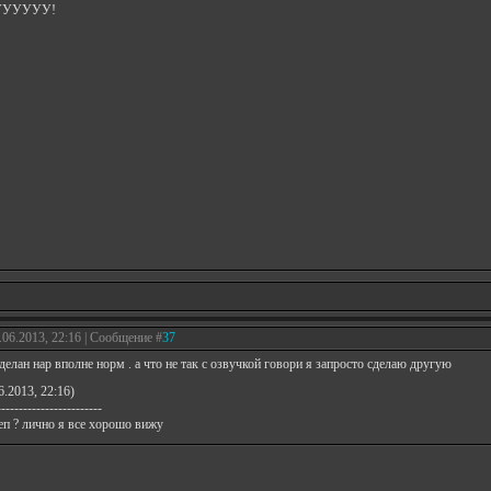
УУУУУУ!
.06.2013, 22:16 | Сообщение #
37
 сделан нар вполне норм . а что не так с озвучкой говори я запросто сделаю другую
6.2013, 22:16)
------------------------
леп ? лично я все хорошо вижу