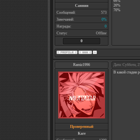
69%
20%
Саннин
70%
Сообщений:
573
Замечаний:
0%
Награды:
0
Статус
Offline
0
Ramiz1996
Дата: Суббота, 2
В какой стадии 
Проверенный
Каге