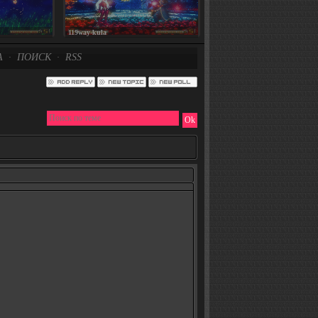
119way-kula
А
ПОИСК
RSS
·
·