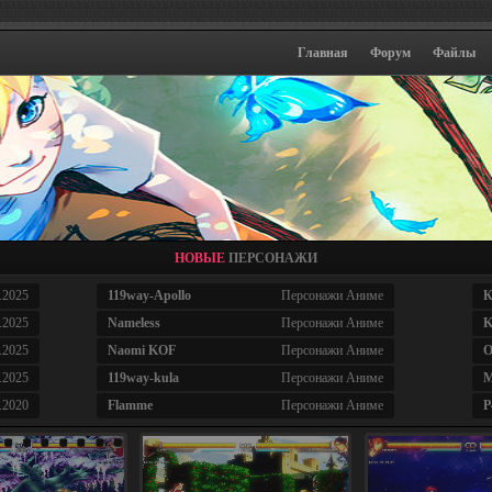
Главная
Форум
Файлы
НОВЫЕ
ПЕРСОНАЖИ
.2025
119way-Apollo
Персонажи Аниме
К
.2025
Nameless
Персонажи Аниме
K
.2025
Naomi KOF
Персонажи Аниме
O
.2025
119way-kula
Персонажи Аниме
M
.2020
Flamme
Персонажи Аниме
P