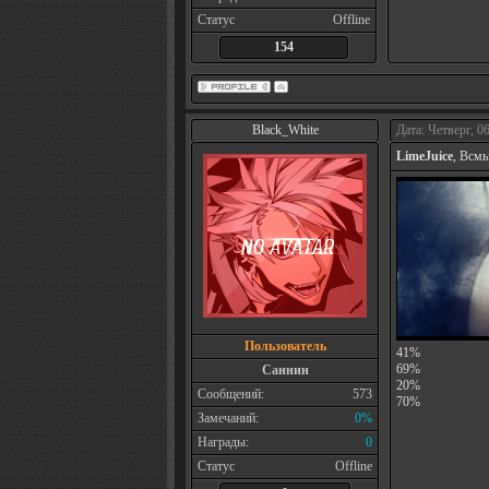
Статус
Offline
154
Black_White
Дата: Четверг, 0
LimeJuice
, Всм
Пользователь
41%
69%
Саннин
20%
Сообщений:
573
70%
Замечаний:
0%
Награды:
0
Статус
Offline