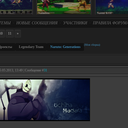
Nameless
Naomi KOF
ТЕМЫ
НОВЫЕ СООБЩЕНИЯ
УЧАСТНИКИ
ПРАВИЛА ФОРУМ
·
·
·
10
11
»
(Моя сборка)
роекты
Legendary Team
Naruto: Generations
5.05.2013, 13:49 | Сообщение #
31