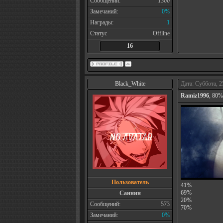
Сообщений:
1300
Замечаний:
0%
Награды:
1
Статус
Offline
16
Black_White
Дата: Суббота, 2
Ramiz1996
, 80%
Пользователь
41%
69%
Саннин
20%
Сообщений:
573
70%
Замечаний:
0%