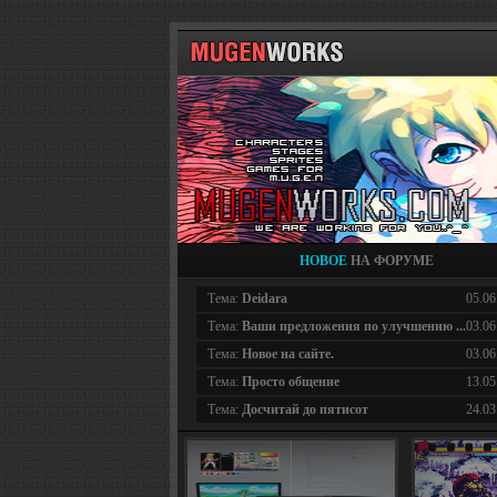
НОВОЕ
НА ФОРУМЕ
Тема:
Deidara
05.06
Тема:
Ваши предложения по улучшению ...
03.06
Тема:
Новое на сайте.
03.06
Тема:
Просто общение
13.05
Тема:
Досчитай до пятисот
24.03