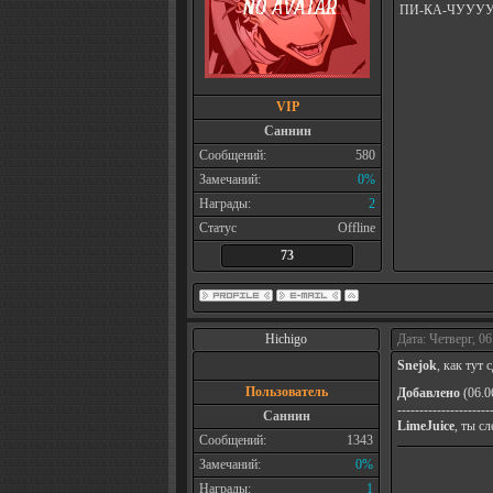
ПИ-КА-ЧУУУ
VIP
Саннин
Сообщений:
580
Замечаний:
0%
Награды:
2
Статус
Offline
73
Hichigo
Дата: Четверг, 06
Snejok
, как тут
Пользователь
Добавлено
(06.0
---------------------
Саннин
LimeJuice
, ты с
Сообщений:
1343
Замечаний:
0%
Награды:
1