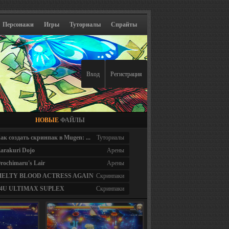
Персонажи
Игры
Туториалы
Спрайты
Вход
Регистрация
НОВЫЕ
ФАЙЛЫ
ак создать скринпак в Mugen: ...
Туториалы
arakuri Dojo
Арены
rochimaru's Lair
Арены
ELTY BLOOD ACTRESS AGAIN
Скринпаки
4U ULTIMAX SUPLEX
Скринпаки