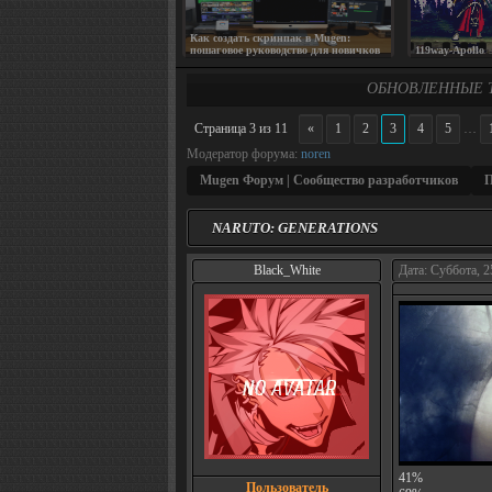
Как создать скринпак в Mugen:
пошаговое руководство для новичков
119way-Apollo
ОБНОВЛЕННЫЕ 
Страница
3
из
11
«
1
2
3
4
5
…
Модератор форума:
noren
Mugen Форум | Сообщество разработчиков
П
NARUTO: GENERATIONS
Black_White
Дата: Суббота, 2
41%
Пользователь