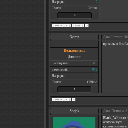
Награды:
0
Статус
Offline
0
Neiron
Дата: Четверг, 30
прикольно бомб
Пользователь
Джонин
Сообщений:
81
Замечаний:
0%
Награды:
1
Статус
Offline
3
Snejok
Дата: Пятница, 3
Black_White
,то 
озвучка жуть.
курама мелковат 