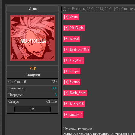
vbnm
Дата: Вторник, 22.01.2013, 20:01 | Сообщение 
VIP
Акацуки
Сообщений:
729
Замечаний:
0%
Награды:
3
Статус
Offline
95
Ну чтож, голосуем!
Конкурс уже долго проводится и участвовать 