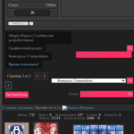
Статус
Offline
26
Mugen Форум | Сообщество
разработчиков
Графический раздел
Конкурсы / Competitions
Время голосовать!
Страница
2
из
2
«
1
2
Поиск:
Главная страница
|
Хостинг от
uCoz
Файлы:
732
Видео:
0
Комментарии:
227
Статьи:
0
Новости:
1
Форум:
37214
Пользователи:
3440
+
0