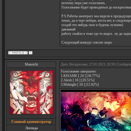
поэтому пора уже голосовать.
Голосование будет проводиться до воскресенья
P.S.Работы аматерасу мы видели в предыдущих
темах, да и черт побери, места нет, в следующ
создай что нибудь свое и будешь лучшим)
давааааай
работу смайла я тоже где-то видел.. ну да ладн
Следующий конкурс совсем скоро
Manoichi
Дата: Воскресенье, 27.01.2013, 20:59 | Сообщен
Голосование завершено:
1.KISAME [ 24 ] [30.77%]
2.Alexb [ 16 ] [20.51%]
3.Midnight [ 10 ] [12.82%]
Главный администратор
Легенда