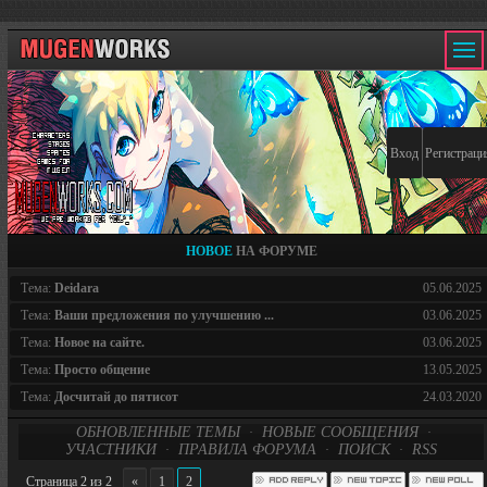
Вход
Регистраци
НОВОЕ
НА ФОРУМЕ
Тема:
Deidara
05.06.2025
Тема:
Ваши предложения по улучшению ...
03.06.2025
Тема:
Новое на сайте.
03.06.2025
Тема:
Просто общение
13.05.2025
Тема:
Досчитай до пятисот
24.03.2020
ОБНОВЛЕННЫЕ ТЕМЫ
НОВЫЕ СООБЩЕНИЯ
·
·
УЧАСТНИКИ
ПРАВИЛА ФОРУМА
ПОИСК
RSS
·
·
·
Страница
2
из
2
«
1
2