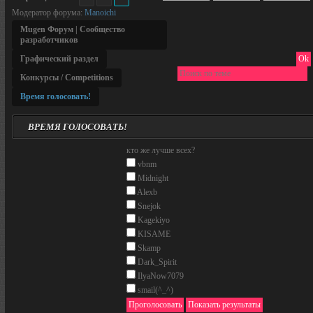
Модератор форума:
Manoichi
Mugen Форум | Сообщество
разработчиков
Графический раздел
Конкурсы / Competitions
Время голосовать!
ВРЕМЯ ГОЛОСОВАТЬ!
кто же лучше всех?
vbnm
Midnight
Alexb
Snejok
Kagekiyo
KISAME
Skamp
Dark_Spirit
IlyaNow7079
smail(^_^)